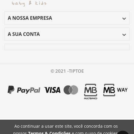
A NOSSA EMPRESA

A SUA CONTA

© 2021 -TIPTOE
Ao continuar a usar este site, você concorda com os
nossos
Termos & Condições
e com o uso de cookies.