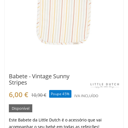
Babete - Vintage Sunny
Stripes
6,00 €
Poupe 45%
10,90 €
IVA INCLUÍDO
Disponível
Este Babete da Little Dutch é o acessório que vai
acompanhar o seu bebé em todas as refeições!