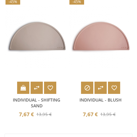
-45%
-45%





INDIVIDUAL - SHIFTING
INDIVIDUAL - BLUSH
SAND
7,67 €
7,67 €
13,95 €
13,95 €